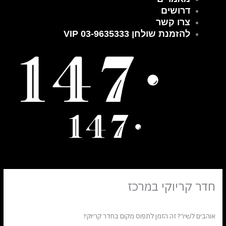
דרושים
צרו קשר
להזמנת שולחן VIP 03-9635333
חדר קריוקי במרכז
/
/ מאת
מאמרים
mediagroup
אוהבים לשיר? זה הזמן לתפוס מקום בחדר קריוקי!