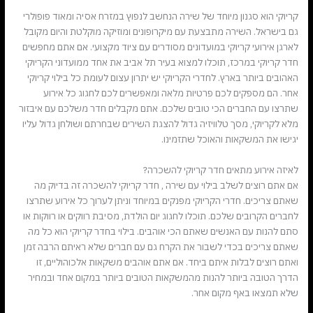
קריוקי הוא סגנון מיוחד של שירה הנחשב לנפוץ במזרח אסיה ומאוד פופולרי
גם בישראל. השירה מתבצעת עם מיקרופונים ומוזיקה מוקלטת והיום מקובל
לארגן אירועי קריוקי במועדונים מסודרים עם ציוד מקצועי. אם אתם מחפשים
חדר קריוקי במרכז, תוכלו למצוא בעיר תל אביב את אחד ממועדוני הקריוקי
האהובים ביותר בארץ. לחדרי הקריוקי יש יתרון עצום לעומת כל בילוי קריוקי
אחר. הם מספקים לכם פרטיות מלאה ומאפשרים לכם לחגוג כל אירוע
שתרצו עם החברים הכי טובים שלכם. אתם מקבלים חדר משלכם עם איבזור
מלא לקריוקי, מסך טלוויזיה גדול להצגת השירים שבחרתם ושולחן גדול עליו
יגישו את המשקאות והאוכל שתזמינו.
לאיזה אירוע מתאים חדר קריוקי להשכרה?
אם אתם רוצים לשלב בילוי עם שירה , חדר קריוקי להשכרה זה בדיוק מה
שאתם צריכים. חדרי הקריוקי מפנקים במיוחד וניתן לערוך כל אירוע שתרצו
לחברים הקרובים שלכם. תוכלו לחגוג יום הולדת, מסיבת רווקים או רווקות או
סתם להנות עם האנשים שאתם הכי אוהבים. בילוי בחדר קריוקי הוא כל מה
שאתם צריכים בכדי לשבור את הקרח גם עם חברים שלא ראיתם הרבה זמן
ואתם רוצים לבלות איתם ביחד. אם אתם אוהבים משקאות אלכוהוליים, זו
הדרך הטובה ביותר להנות מהמשקאות הטובים ביותר במקום אחד ובמחיר
שלא תמצאו באף מקום אחר.