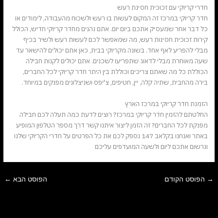
חדרי קריוקי עם זכוכית חסינת רעש
חדר קריוקי במרכז זה המקום לעשות בו רעש ולשכוח מהעבודה, לימודים או
כל דבר אחר שמעסיק אתכם ביום יום. אתם נהנים מחדר קריוקי חדיש, הכולל
קירות זכוכית חסינות רעש, מה שמאפשר לכם לעשות רעש ולשיר בכיף
מבלי להפריע לאף אחד. בשונה מקריוקי בבית, כאן אתם יכולים להישאר עד
שעה מאוחרת מבלי לדאוג שתפריעו לשכנים. אתם יכולים לקנות חבילה
הכוללת כל מה שאתם צריכים וכוללת בין היתר חדר קריוקי לכל החברים,
בירה מהחבית, שתיה קלה, יין, חטיפים, צ'יפס ושניצלונים מפנקים במיוחד.
הזמנת חדר קריוקי במרכז הארץ
החלטתם להזמין חדר קריוקי במרכז? רוצים לדעת כמה תעלה לכם חבילה
מפנקת לכל החברים? זה הזמן ליצור איתנו קשר דרך מספר הטלפון המופיע
באתר ואנחנו בקלאב 147 נספק לכם את כל הפרטים על חדרי הקריוקי שלנו
ונרשום אתכם ליום ולשעה המועדפים עליכם
→
הפוסט הקודם
הפוסט הבא
←