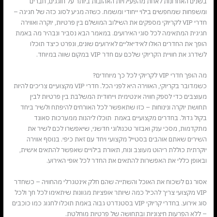
בשנים האחרונות לאחת מהפעילויות האהובות ביותר על חוגגים, חברים
ומשפחות שמחפשים בילוי ייחודי ומשמח. כשזה מגיע לסוג כזה של חגיגה –
חדרי VIP לקריוקי מספקים את השילוב המושלם בין פרטיות, יוקרה ואווירה
חגיגית המתאימה לכל סוגי האירועים. במאמר הבא נסביר ונבהיר מה באמת
הופך את החדרים האלו לאידיאליים לאירועים שונים, ונפרט כיצד תוכלו
לשדרג את חוויית הקריוקי שלכם עם חדר VIP במקום שווה במיוחד.
מה הופך חדרי VIP לקריוקי לכל כך מיוחדים?
כשמדובר בקריוקי, האווירה היא לפני הכל. חדרי VIP מקצועיים צריכים להיות
מעוצבים כדי לספק חוויה אינטימית וייחודית המשלבת בין פרטיות לבין
תחושת יוקרה ונינוחות – כזו שתאפשר לכל האורחים להיפתח ולשיר ביחד
בקול גדול. בחדרים מקצועיים באמת תוכלו ליהנות ממערכות סאונד
מתקדמות, מסכי ענק ואבזור טכנולוגי חדשני, שיאפשרו לכם לשיר את
השירים שאתם אוהבים בסטייל מקצועי ויחד עם זאת כיפי. בנוסף אווירה
יוקרתית כוללת ריהוט מעוצב ונוח, תאורת בילויים שאפשר להתאים אישית,
ובאופן כללי את האפשרות להתאים את החדר לכל אופי האירוע.
אסור גם לשכוח את האוכל והשתייה שהם חלק אינטגרלי מהחוויה – כשחדר
VIP מקצועי צריך להכיל כמה שיותר אופציות מגוונות שיתאימו לכל חך ולכל
סוג אירוע. בחדרי קריוקי VIP בסטנדרט גבוה באמת תוכלו לחגוג כמו כוכבים
– ללא הפרעות חיצוניות ובתחושה של פרטיות מוחלטת.