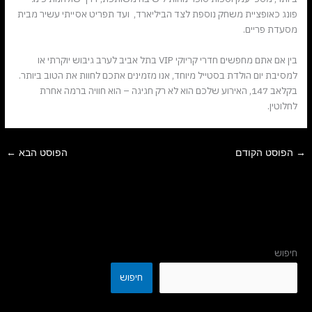
פונג כאופציית משחק נוספת לצד הביליארד, ועד תפריט אסייתי עשיר מבית
מסעדת פריים.
בין אם אתם מחפשים חדרי קריוקי VIP בתל אביב לערב גיבוש יוקרתי או
למסיבת יום הולדת בסטייל מיוחד, אנו מזמינים אתכם לחוות את הטוב ביותר.
בקלאב 147, האירוע שלכם הוא לא רק חגיגה – הוא חוויה ברמה אחרת
לחלוטין.
→
הפוסט הקודם
הפוסט הבא
←
חיפוש
חיפוש