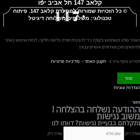
קלאב 147 תל אביב יפו
© כל הזכויות שמורות למסעדת
קלאב 147
. פיתוח
טכנולוגי:
משלוחים
משלוחה דיגיטל
האתר שלנו משתמש בקוקיז כדי להבטיח חוויית גלישה חלקה, לנתח שימוש באתר
ולהתאים תוכן ושירותים אישיים עבורך.
למידע נוסף עייני ב-
ו-
.
תקנון האתר
מדיניות פרטיות
סגור
הגדרות עוגיות
חזור
ההודעה נשלחה בהצלחה !
משוב נגישות
נתקלתם בבעיית נגישות? דווחו לנו
שדה ריק
שדה ריק