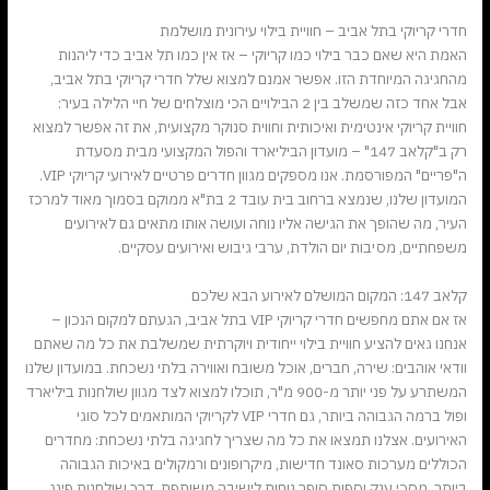
חדרי קריוקי בתל אביב – חוויית בילוי עירונית מושלמת
האמת היא שאם כבר בילוי כמו קריוקי – אז אין כמו תל אביב כדי ליהנות
מהחגיגה המיוחדת הזו. אפשר אמנם למצוא שלל חדרי קריוקי בתל אביב,
אבל אחד כזה שמשלב בין 2 הבילויים הכי מוצלחים של חיי הלילה בעיר:
חוויית קריוקי אינטימית ואיכותית וחווית סנוקר מקצועית, את זה אפשר למצוא
רק ב"קלאב 147" – מועדון הביליארד והפול המקצועי מבית מסעדת
ה"פריים" המפורסמת. אנו מספקים מגוון חדרים פרטיים לאירועי קריוקי VIP.
המועדון שלנו, שנמצא ברחוב בית עובד 2 בת"א ממוקם בסמוך מאוד למרכז
העיר, מה שהופך את הגישה אליו נוחה ועושה אותו מתאים גם לאירועים
משפחתיים, מסיבות יום הולדת, ערבי גיבוש ואירועים עסקיים.
קלאב 147: המקום המושלם לאירוע הבא שלכם
אז אם אתם מחפשים חדרי קריוקי VIP בתל אביב, הגעתם למקום הנכון –
אנחנו גאים להציע חוויית בילוי ייחודית ויוקרתית שמשלבת את כל מה שאתם
וודאי אוהבים: שירה, חברים, אוכל משובח ואווירה בלתי נשכחת. במועדון שלנו
המשתרע על פני יותר מ-900 מ"ר, תוכלו למצוא לצד מגוון שולחנות ביליארד
ופול ברמה הגבוהה ביותר, גם חדרי VIP לקריוקי המותאמים לכל סוגי
האירועים. אצלנו תמצאו את כל מה שצריך לחגיגה בלתי נשכחת: מחדרים
הכוללים מערכות סאונד חדישות, מיקרופונים ורמקולים באיכות הגבוהה
ביותר, מסכי ענק וספות סופר נוחות לישיבה משותפת, דרך שולחנות פינג